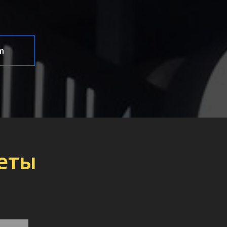
m
Сеты