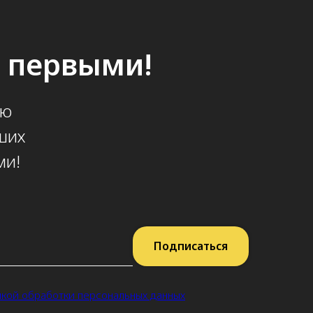
х первыми!
ую
ших
ми!
Подписаться
икой обработки персональных данных